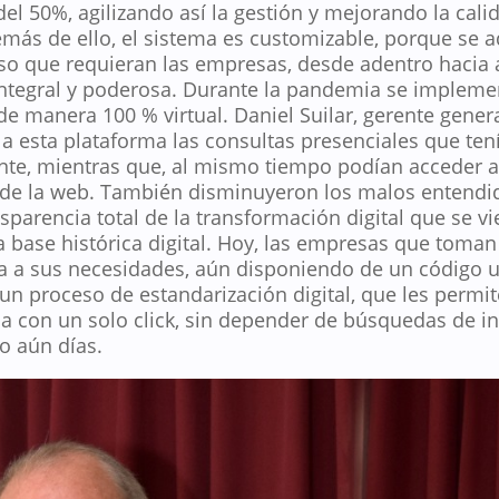
el 50%, agilizando así la gestión y mejorando la cali
emás de ello, el sistema es customizable, porque se 
so que requieran las empresas, desde adentro hacia 
integral y poderosa. Durante la pandemia se implem
de manera 100 % virtual. Daniel Suilar, gerente gene
a esta plataforma las consultas presenciales que tení
te, mientras que, al mismo tiempo podían acceder a 
 de la web. También disminuyeron los malos entendid
nsparencia total de la transformación digital que se v
 base histórica digital. Hoy, las empresas que toman
a a sus necesidades, aún disponiendo de un código 
n proceso de estandarización digital, que les permit
a con un solo click, sin depender de búsquedas de in
o aún días.