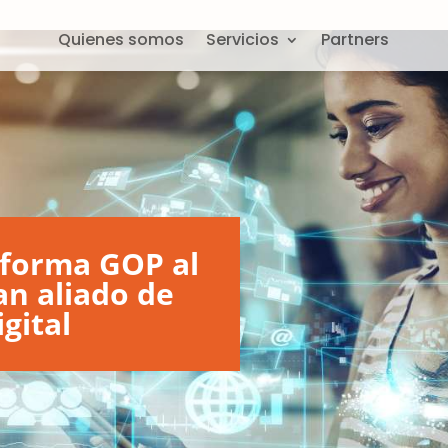
Quienes somos
Servicios
Partners
aforma GOP al
an aliado de
gital